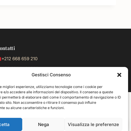
ontatti
+212 668 659 210
+39 335 7499397
Gestisci Consenso
nfo@cultura-travelmarocco.com
le migliori esperienze, utilizziamo tecnologie come i cookie per
 e/o accedere alle informazioni del dispositivo. Il consenso a queste
ci permetterà di elaborare dati come il comportamento di navigazione o ID
sto sito. Non acconsentire o ritirare il consenso può influire
e su alcune caratteristiche e funzioni.
WhatsApp
cetta
Nega
Visualizza le preferenze