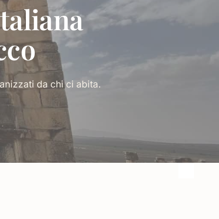
taliana
cco
nizzati da chi ci abita.