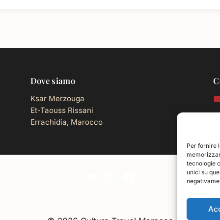
Dove siamo
C
Ksar Merzouga
Et-Taouss Rissani
Errachidia, Marocco
i
Per fornire 
memorizzare
tecnologie 
unici su que
negativament
Ac