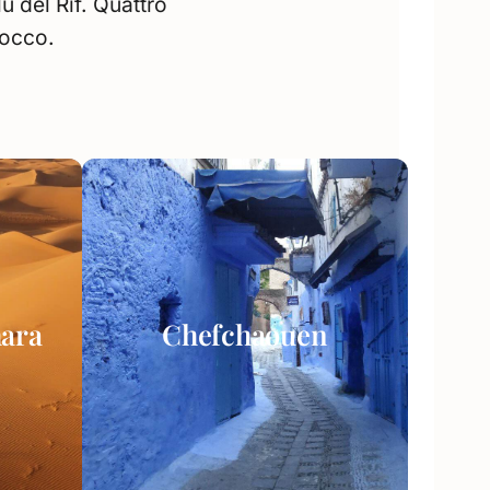
lu del Rif. Quattro
rocco.
ara
Chefchaouen