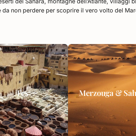
eserti del Sahara, montagne dell’Atlante, villaggi b
 da non perdere per scoprire il vero volto del Ma
Fes
Merzouga & Sah