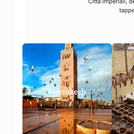
Citta imperiali, d
tappe
Marrakech