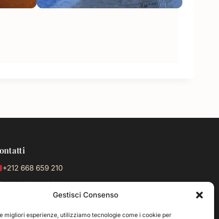
ontatti
+212 668 659 210
+39 335 7499397
Gestisci Consenso
nfo@cultura-travelmarocco.com
le migliori esperienze, utilizziamo tecnologie come i cookie per