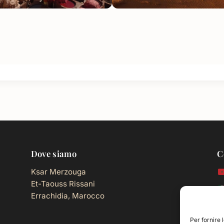
Dove siamo
C
Ksar Merzouga
Et-Taouss Rissani
Errachidia, Marocco
i
Per fornire 