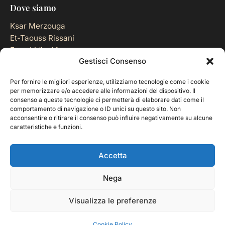
Dove siamo
Ksar Merzouga
Et-Taouss Rissani
Errachidia, Marocco
Gestisci Consenso
Contatti
Per fornire le migliori esperienze, utilizziamo tecnologie come i cookie
per memorizzare e/o accedere alle informazioni del dispositivo. Il
+212 668 659 210
consenso a queste tecnologie ci permetterà di elaborare dati come il
comportamento di navigazione o ID unici su questo sito. Non
+39 335 7499397
acconsentire o ritirare il consenso può influire negativamente su alcune
caratteristiche e funzioni.
info@cultura-travelmarocco.com
Accetta
Nega
Visualizza le preferenze
© 2026 Cultura Travel Marocco
Cookie Policy