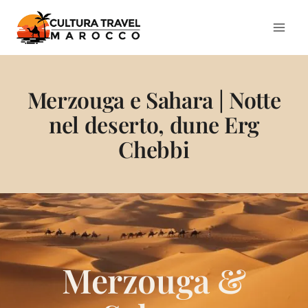
Salta
al
contenuto
Merzouga e Sahara | Notte
nel deserto, dune Erg
Chebbi
Merzouga &