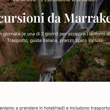
cursioni da Marrak
n giornata (e una di 2 giorni) per scoprire i dintorni 
Trasporto, guida italiana, pranzo tipico inclusi.
niamo a prendere in hotel/riad) e includono trasporto p