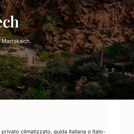
ech
di Marrakech.
rivato climatizzato, guida italiana o italo-