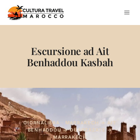
Salta
al
contenuto
Escursione ad Ait
Benhaddou Kasbah
GIORNALIERA · MARRAKECH → AIT
BENHADDOU → OUARZAZATE →
MARRAKECH