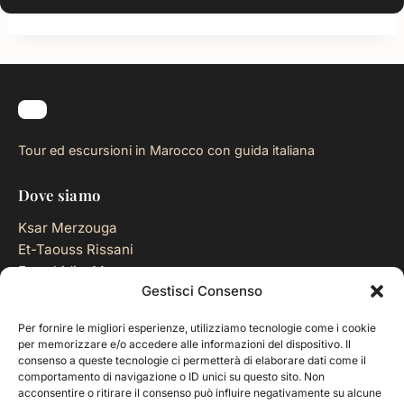
Tour ed escursioni in Marocco con guida italiana
Dove siamo
Ksar Merzouga
Et-Taouss Rissani
Errachidia, Marocco
Gestisci Consenso
Contatti
Per fornire le migliori esperienze, utilizziamo tecnologie come i cookie
per memorizzare e/o accedere alle informazioni del dispositivo. Il
+212 668 659 210
consenso a queste tecnologie ci permetterà di elaborare dati come il
comportamento di navigazione o ID unici su questo sito. Non
+39 335 7499397
acconsentire o ritirare il consenso può influire negativamente su alcune