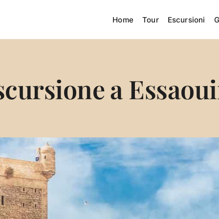
Home
Tour
Escursioni
G
scursione a Essaoui