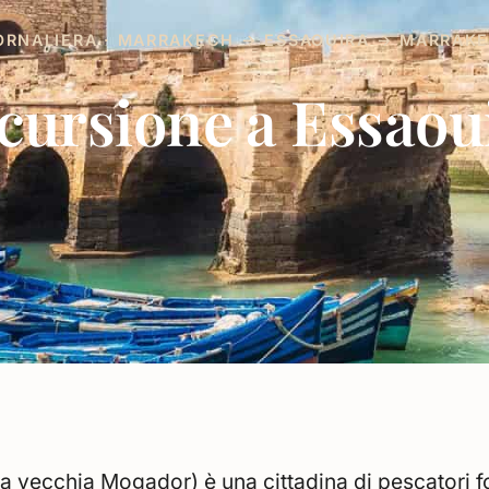
ORNALIERA · MARRAKECH → ESSAOUIRA → MARRAK
cursione a Essaou
la vecchia Mogador) è una cittadina di pescatori f