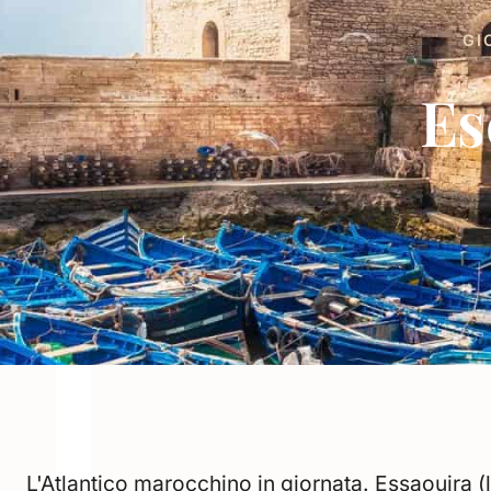
GI
Es
L'Atlantico marocchino in giornata. Essaouira (