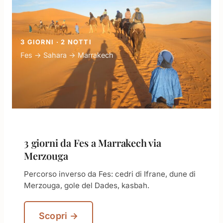
3 GIORNI · 2 NOTTI
Fes → Sahara → Marrakech
3 giorni da Fes a Marrakech via
Merzouga
Percorso inverso da Fes: cedri di Ifrane, dune di
Merzouga, gole del Dades, kasbah.
Scopri →