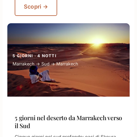
Scopri →
5 GIORNI · 4 NOTTI
Marrakech → Sud → Marrakech
5 giorni nel deserto da Marrakech verso
il Sud
Cinque giorni nel sud profondo: oasi di Skoura,