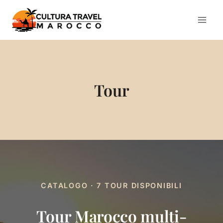
Salta
al
contenuto
Tour
CATALOGO · 7 TOUR DISPONIBILI
Tour Marocco multi-