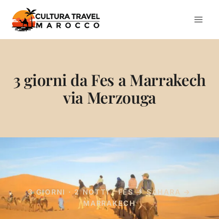
Salta
al
contenuto
3 giorni da Fes a Marrakech
via Merzouga
3 GIORNI · 2 NOTTI · FES → SAHARA →
MARRAKECH